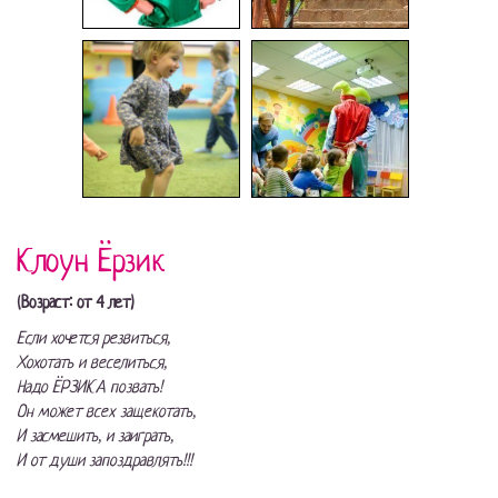
Клоун Ёрзик
(Возраст: от 4 лет)
Если хочется резвиться,
Хохотать и веселиться,
Надо ЁРЗИКА позвать!
Он может всех защекотать,
И засмешить, и заиграть,
И от души запоздравлять!!!