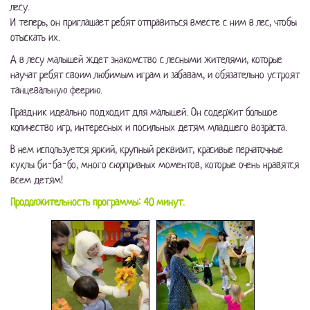
лесу.
И теперь, он приглашает ребят отправиться вместе с ним в лес, чтобы
отыскать их.
А в лесу малышей ждет знакомство с лесными жителями, которые
научат ребят своим любимым играм и забавам, и обязательно устроят
танцевальную феерию.
Праздник идеально подходит для малышей. Он содержит большое
количество игр, интересных и посильных детям младшего возраста.
В нем используется яркий, крупный реквизит, красивые перчаточные
куклы би-ба-бо, много сюрпризных моментов, которые очень нравятся
всем детям!
Продолжительность программы: 40 минут.