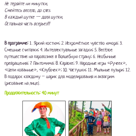
Не теряйте ни минутки,
Смейтесь весело, до слез.
В каждый шутке — доля шутки,
Остальная часть всерьез!!!
В программе:
1. Яркий костюм; 2. Искромётное чувство юмора; 3.
Смешные считалки; 4. Интеллектуальные загадки; 5. Весёлое
путешествие на паровозике в Волшебную страну; 6. Необычные
превращения; 7. Пантомима; 8. Караоке; 9. Народные игры «Ручеек»,
«Цепи кованные», «Клубочек»; 10. Частушки; 11. Мыльные пузыри; 12.
В подарок каждому – шарик для моделирования и аквагрим
(рисование на лице).
Продолжительность: 40 минут