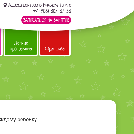
Адреса центров в Нижнем Тагиле
+7 (906) 807-67-56
ЗАПИСАТЬСЯ НА ЗАНЯТИЕ
Летние
программы
Франшиза
аждому ребенку.