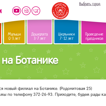
Выбрать город
Малыши
Дошколята
Школьники
Проведение
0-3 лет
3-7 лет
7-12 лет
праздников
на Ботанике
тся новый филиал на Ботанике. (Родонитовая 25)
мы по телефону 372-26-93. Приходите, будем рады к