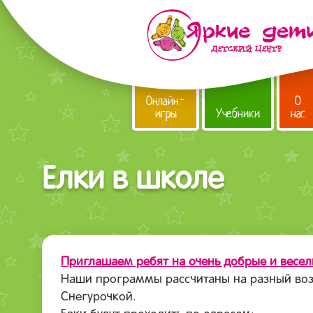
Онлайн-
О
игры
Учебники
нас
Елки в школе
Приглашаем ребят на очень добрые и весе
Наши программы рассчитаны на разный возр
Снегурочкой.