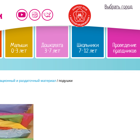
Выбрать город
Малыши
Дошколята
Школьники
Проведение
0-3 лет
3-7 лет
7-12 лет
праздников
ационный и раздаточный материал
/ подушки